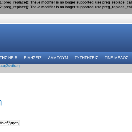
1
:
preg_replace(): The /e modifier is no longer supported, use preg_replace_ca
2
:
preg_replace(): The /e modifier is no longer supported, use preg_replace_ca
 THΣ NE.B
ΕΙΔΗΣΕΙΣ
ΑΛΜΠΟΥΜ
ΣΥΖΗΤΗΣΕΙΣ
ΓΙΝΕ ΜΕΛΟΣ
αφή
Σύνδεση
η