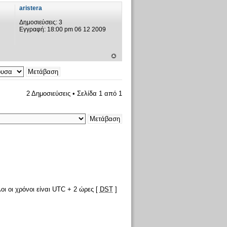
aristera
Δημοσιεύσεις:
3
Εγγραφή:
18:00 pm 06 12 2009
2 Δημοσιεύσεις • Σελίδα
1
από
1
οι οι χρόνοι είναι UTC + 2 ώρες [
DST
]