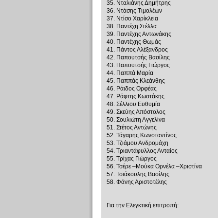
35. Νταλιάνης Δημήτρης
36. Ντάσης Τιμολέων
37. Ντίσο Χαρίκλεια
38. Παντέχη Στέλλα
39. Παντέχης Αντωνάκης
40. Παντέχης Θωμάς
41. Πάντος Αλέξανδρος
42. Παπουτσής Βασίλης
43. Παπουτσής Γιώργος
44. Παππά Μαρία
45. Παππάς Κλεάνθης
46. Ράιδος Ορφέας
47. Ράφτης Κωστάκης
48. Σέλλιου Ευθυμία
49. Σκεύης Απόστολος
50. Σουλιώτη Αγγελίνα
51. Στέτος Αντώνης
52. Τάγαρης Κωνσταντίνος
53. Τζιάμου Ανδρομάχη
54. Τριαντάφυλλος Ανταίος
55. Τρίχας Γιώργος
56. Τσέρε –Μούκα Ορνέλα –Χριστίνα
57. Τσιάκουλης Βασίλης
58. Φάνης Αριστοτέλης
Για την Ελεγκτική επιτροπή: