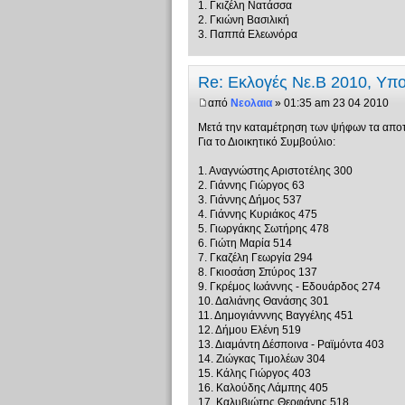
1. Γκιζέλη Νατάσσα
2. Γκιώνη Βασιλική
3. Παππά Ελεωνόρα
Re: Εκλογές Νε.Β 2010, Υπ
από
Νεολαια
» 01:35 am 23 04 2010
Μετά την καταμέτρηση των ψήφων τα αποτε
Για το Διοικητικό Συμβούλιο:
1. Αναγνώστης Αριστοτέλης 300
2. Γιάννης Γιώργος 63
3. Γιάννης Δήμος 537
4. Γιάννης Κυριάκος 475
5. Γιωργάκης Σωτήρης 478
6. Γιώτη Μαρία 514
7. Γκαζέλη Γεωργία 294
8. Γκιοσάση Σπύρος 137
9. Γκρέμος Ιωάννης - Εδουάρδος 274
10. Δαλιάνης Θανάσης 301
11. Δημογιάνννης Βαγγέλης 451
12. Δήμου Ελένη 519
13. Διαμάντη Δέσποινα - Ραϊμόντα 403
14. Ζιώγκας Τιμολέων 304
15. Κάλης Γιώργος 403
16. Καλούδης Λάμπης 405
17. Καλυβιώτης Θεοφάνης 518