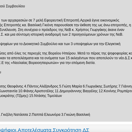
ικού Συμβουλίου
 των αρχαιρεσιών σε 7 μελή Εφορευτική Επιτροπή.Αρχικά έγινε οικονομικός
ής Επιτροπής κα. Βασιλική Γκιόνη παρουσίασε την έκθεση της ως άνω επιτροπής, η
Συνέλευση. Στη συνέχεια ο πρόεδρος της ΝεΒ κ. Χρήστος Γιωργάκης έκανε έναν
Σ. και μια σύντομη ιστορική αναδρομή των 2 προηγούμενων χρόνων της ΝεΒ.
ψηφίων για το Διοικητικό Συμβούλιο και των 3 υποψηφίων για την Ελεγκτική
τες από όλες τις περιοχές της Βορείου Ηπείρου. Μετά το πέρας της ψηφοφορίας κα
ν τα αποτελέσματα και τα ονόματα των 15 εκλεγέντων που αποτελούν το νέο Δ.Σ κ
.Ε της «Νεολαίας Βορειοηπειρωτών» για την επόμενη διετία.
υ
ώτης Θεοφάνης 4.Πάντος Αλέξανδρος 5.Γιώτη Μαρία 6.Γιωργάκης Σωτήρης 7.Γιάννη
ωνσταντία 10.Φάνης Αριστοτέλης 11.Δημογιάνννης Βαγγέλης 12.Κονίνης Ρομπέρτ
οκράτης (Τζίμης) 15.Ντάσης Τιμολέων
1.Γκιζέλη Νατάσσα 2.Παππά Ελεωνόρα 3.Γκιώνη Βασιλική
οψήφιοι,Αποτελέσματα,Συγκρότηση ΔΣ