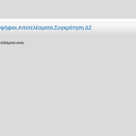
οψήφιοι,Αποτελέσματα,Συγκρότηση ΔΣ
λέσματα ειναι.