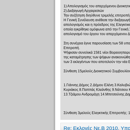
1) Απολογισμός του απερχόμενου Διοικητ
2) Διεξαγωγή Αρχαιρεσιών
Την συζήτηση διηύθυνε τριμελής επιτροπή
Η Γενική Συνέλευση ανέθεσε την διεξαγωγή
απολογισμός και η πρόεδρος της Ελεγκτικ
οποία εγκρίθηκε ομόφωνα από την Γενική 
απολογισμό του έργου του απερχόμενου Δ.
Στη συνέχεια έγινε παρουσίαση των 58 υπο
Επιτροπή.
Ψήφισαν συνολικά 1581 νέοι Βορειοηπειρώ
της καταμέτρησης των ψήφων ανακοινώθηκα
των 3 εκλεγέντων που αποτελούν την νέα Ε
Σύνθεση 15μελούς Διοικητικού Συμβουλίο
1.Γιάννης Δήμος 2.Δήμου Ελένη 3.Καλυβι
Κυριάκος 8.Παππάς Κλεάνθης 9.Νάτσιου Κ
13.Τζιάμου Ανδρομάχη 14.Μπιτσούνης Δημ
Σύνθεση 3μελούς Ελεγκτικής Επιτροπής: 
Re: Εκλογές Νε.Β 2010, Υπ