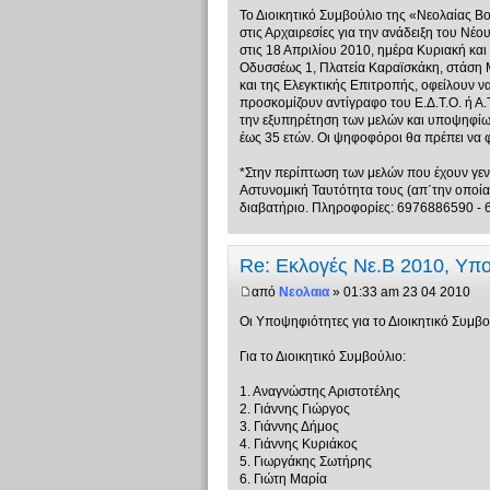
Το Διοικητικό Συμβούλιο της «Νεολαίας Β
στις Αρχαιρεσίες για την ανάδειξη του Νέο
στις 18 Απριλίου 2010, ημέρα Κυριακή κα
Οδυσσέως 1, Πλατεία Καραϊσκάκη, στάση Μ
και της Ελεγκτικής Επιτροπής, οφείλουν ν
προσκομίζουν αντίγραφο του Ε.Δ.Τ.Ο. ή Α.
την εξυπηρέτηση των μελών και υποψηφίων
έως 35 ετών. Οι ψηφοφόροι θα πρέπει να φ
*Στην περίπτωση των μελών που έχουν γεννη
Αστυνομική Ταυτότητα τους (απ΄την οποία 
διαβατήριο. Πληροφορίες: 6976886590 -
Re: Εκλογές Νε.Β 2010, Υπ
από
Νεολαια
» 01:33 am 23 04 2010
Οι Υποψηφιότητες για το Διοικητικό Συμβο
Για το Διοικητικό Συμβούλιο:
1. Αναγνώστης Αριστοτέλης
2. Γιάννης Γιώργος
3. Γιάννης Δήμος
4. Γιάννης Κυριάκος
5. Γιωργάκης Σωτήρης
6. Γιώτη Μαρία