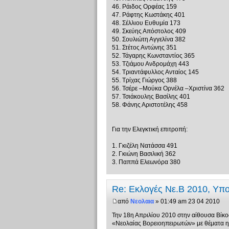
46. Ράιδος Ορφέας 159
47. Ράφτης Κωστάκης 401
48. Σέλλιου Ευθυμία 173
49. Σκεύης Απόστολος 409
50. Σουλιώτη Αγγελίνα 382
51. Στέτος Αντώνης 351
52. Τάγαρης Κωνσταντίος 365
53. Τζιάμου Ανδρομάχη 443
54. Τριαντάφυλλος Ανταίος 145
55. Τρίχας Γιώργος 388
56. Τσέρε –Μούκα Ορνέλα –Χριστίνα 362
57. Τσιάκουλης Βασίλης 401
58. Φάνης Αριστοτέλης 458
Για την Ελεγκτική επιτροπή:
1. Γκιζέλη Νατάσσα 491
2. Γκιώνη Βασιλική 362
3. Παππά Ελεωνόρα 380
Re: Εκλογές Νε.Β 2010, Υπ
από
Νεολαια
» 01:49 am 23 04 2010
Την 18η Απριλίου 2010 στην αίθουσα Βίκο
«Νεολαίας Βορειοηπειρωτών» με θέματα η