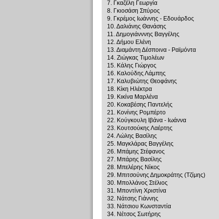
7. Γκαζέλη Γεωργία
8. Γκιοσάση Σπύρος
9. Γκρέμος Ιωάννης - Εδουάρδος
10. Δαλιάνης Θανάσης
11. Δημογιάνννης Βαγγέλης
12. Δήμου Ελένη
13. Διαμάντη Δέσποινα - Ραϊμόντα
14. Ζιώγκας Τιμολέων
15. Κάλης Γιώργος
16. Καλούδης Λάμπης
17. Καλυβιώτης Θεοφάνης
18. Κίκη Ηλέκτρα
19. Κικίνα Μαρλένα
20. Κοκαβέσης Παντελής
21. Κονίνης Ρομπέρτο
22. Κούγκουλη Ιβάνα - Ιωάννα
23. Κουτσούκης Λαέρτης
24. Λώλης Βασίλης
25. Μαγκλάρας Βαγγέλης
26. Μπάμης Στέφανος
27. Μπάρης Βασίλης
28. Μπελέρης Νίκος
29. Μπιτσούνης Δημοκράτης (Τζίμης)
30. Μπολλάνος Στέλιος
31. Μποντίνη Χριστίνα
32. Νάτσης Γιάννης
33. Νάτσιου Κωνσταντία
34. Νέτσος Σωτήρης