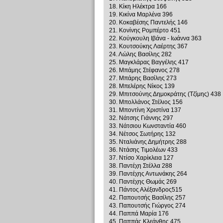
18. Κίκη Ηλέκτρα 166
19. Κικίνα Μαρλένα 396
20. Κοκαβέσης Παντελής 146
21. Κονίνης Ρομπέρτο 451
22. Κούγκουλη Ιβάνα - Ιωάννα 363
23. Κουτσούκης Λαέρτης 367
24. Λώλης Βασίλης 282
25. Μαγκλάρας Βαγγέλης 417
26. Μπάμης Στέφανος 278
27. Μπάρης Βασίλης 273
28. Μπελέρης Νίκος 139
29. Μπιτσούνης Δημοκράτης (Τζίμης) 438
30. Μπολλάνος Στέλιος 156
31. Μποντίνη Χριστίνα 137
32. Νάτσης Γιάννης 297
33. Νάτσιου Κωνσταντία 460
34. Νέτσος Σωτήρης 132
35. Νταλιάνης Δημήτρης 288
36. Ντάσης Τιμολέων 433
37. Ντίσο Χαρίκλεια 127
38. Παντέχη Στέλλα 288
39. Παντέχης Αντωνάκης 264
40. Παντέχης Θωμάς 269
41. Πάντος Αλέξανδρος515
42. Παπουτσής Βασίλης 257
43. Παπουτσής Γιώργος 274
44. Παππά Μαρία 176
45. Παππάς Κλεάνθης 475