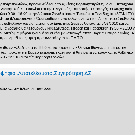
ορειοηπειρωτών», προσκαλεί όλους τους νέους Βορειοηπειρώτες να συμμετάσχουν
υ Διοικητικού Συμβουλίου και της Ελεγκτικής Επιτροπής. Οι εκλογές θα διεξαχθούν
ι ώρα 9:30 - 16:00, στην Αίθουσα Συνεδριάσεων "Βίκος" στο Ξενοδοχείο «STANLEY»
ετρό (Μεταξουργείο). Όσοι επιθυμούν να εκλεγούν μέλη του Διοικητικού Συμβουλί
α υποβάλλουν σχετική αίτηση στο Διοικητικό Συμβούλιο έως τις 9/03/2010 και να
Τ. Τα γραφεία θα λειτουργούν κάθε Δευτέρα, Τετάρτη και Παρασκευή 19:00 – 21:00 γ
. Δικαίωμα ψήφου έχουν όλοι οι νέοι με καταγωγή απ’τη Βόρεια Ήπειρο ηλικίας 16
έρουν μαζί τους την ημέρα των εκλογών το Ε.Δ.Τ.Ο.
θεί εν Ελλάδι μετά το 1990 και κατέχουν την Ελληνική Ιθαγένεια , μαζί με την
δεν προκύπτει η βορειοηπειρωτική καταγωγή) θα πρέπει να έχουν και το Αλβανικό
 6986735510 Νεολαία Βορειοηπειρωτών
οψήφιοι,Αποτελέσματα,Συγκρότηση ΔΣ
ύλιο και την Ελεγκτική Επιτροπή