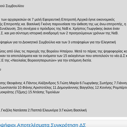
ικού Συμβουλίου
 των αρχαιρεσιών σε 7 μελή Εφορευτική Επιτροπή.Αρχικά έγινε οικονομικός
ής Επιτροπής κα. Βασιλική Γκιόνη παρουσίασε την έκθεση της ως άνω επιτροπής, η
Συνέλευση. Στη συνέχεια ο πρόεδρος της ΝεΒ κ. Χρήστος Γιωργάκης έκανε έναν
Σ. και μια σύντομη ιστορική αναδρομή των 2 προηγούμενων χρόνων της ΝεΒ.
ψηφίων για το Διοικητικό Συμβούλιο και των 3 υποψηφίων για την Ελεγκτική
τες από όλες τις περιοχές της Βορείου Ηπείρου. Μετά το πέρας της ψηφοφορίας κα
ν τα αποτελέσματα και τα ονόματα των 15 εκλεγέντων που αποτελούν το νέο Δ.Σ κ
.Ε της «Νεολαίας Βορειοηπειρωτών» για την επόμενη διετία.
υ
ώτης Θεοφάνης 4.Πάντος Αλέξανδρος 5.Γιώτη Μαρία 6.Γιωργάκης Σωτήρης 7.Γιάννη
ωνσταντία 10.Φάνης Αριστοτέλης 11.Δημογιάνννης Βαγγέλης 12.Κονίνης Ρομπέρτ
οκράτης (Τζίμης) 15.Ντάσης Τιμολέων
1.Γκιζέλη Νατάσσα 2.Παππά Ελεωνόρα 3.Γκιώνη Βασιλική
οψήφιοι,Αποτελέσματα,Συγκρότηση ΔΣ