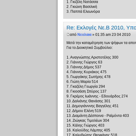
1. Γκιζέλη Νατάσσα
2. Γκιώνη Βασιλική
3. Παππά Ελεωνόρα
Re: Εκλογές Νε.Β 2010, Υπ
από
Νεολαια
» 01:35 am 23 04 2010
Μετά την καταμέτρηση των ψήφων τα αποτε
Για το Διοικητικό Συμβούλιο:
1. Αναγνώστης Αριστοτέλης 300
2. Γιάννης Γιώργος 63
3. Γιάννης Δήμος 537
4. Γιάννης Κυριάκος 475
5. Γιωργάκης Σωτήρης 478
6. Γιώτη Μαρία 514
7. Γκαζέλη Γεωργία 294
8. Γκιοσάση Σπύρος 137
9. Γκρέμος Ιωάννης - Εδουάρδος 274
10. Δαλιάνης Θανάσης 301
11. Δημογιάνννης Βαγγέλης 451
12. Δήμου Ελένη 519
13. Διαμάντη Δέσποινα - Ραϊμόντα 403
14. Ζιώγκας Τιμολέων 304
15. Κάλης Γιώργος 403
16. Καλούδης Λάμπης 405
17. Καλυβιώτης Θεοφάνης 518