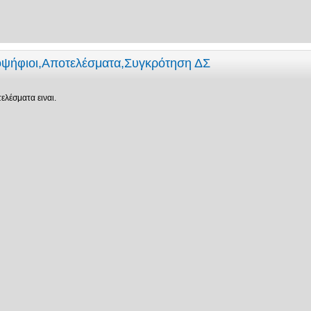
οψήφιοι,Αποτελέσματα,Συγκρότηση ΔΣ
λέσματα ειναι.