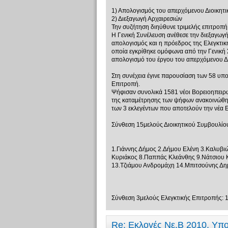
1) Απολογισμός του απερχόμενου Διοικητ
2) Διεξαγωγή Αρχαιρεσιών
Την συζήτηση διηύθυνε τριμελής επιτροπή
Η Γενική Συνέλευση ανέθεσε την διεξαγωγή
απολογισμός και η πρόεδρος της Ελεγκτικ
οποία εγκρίθηκε ομόφωνα από την Γενική 
απολογισμό του έργου του απερχόμενου Δ.
Στη συνέχεια έγινε παρουσίαση των 58 υπο
Επιτροπή.
Ψήφισαν συνολικά 1581 νέοι Βορειοηπειρώ
της καταμέτρησης των ψήφων ανακοινώθηκα
των 3 εκλεγέντων που αποτελούν την νέα Ε
Σύνθεση 15μελούς Διοικητικού Συμβουλίο
1.Γιάννης Δήμος 2.Δήμου Ελένη 3.Καλυβι
Κυριάκος 8.Παππάς Κλεάνθης 9.Νάτσιου Κ
13.Τζιάμου Ανδρομάχη 14.Μπιτσούνης Δημ
Σύνθεση 3μελούς Ελεγκτικής Επιτροπής: 
Re: Εκλογές Νε.Β 2010, Υπ