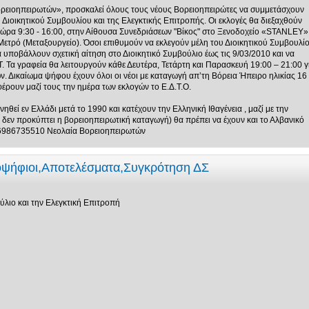
ορειοηπειρωτών», προσκαλεί όλους τους νέους Βορειοηπειρώτες να συμμετάσχουν
υ Διοικητικού Συμβουλίου και της Ελεγκτικής Επιτροπής. Οι εκλογές θα διεξαχθούν
ι ώρα 9:30 - 16:00, στην Αίθουσα Συνεδριάσεων "Βίκος" στο Ξενοδοχείο «STANLEY»
ετρό (Μεταξουργείο). Όσοι επιθυμούν να εκλεγούν μέλη του Διοικητικού Συμβουλί
α υποβάλλουν σχετική αίτηση στο Διοικητικό Συμβούλιο έως τις 9/03/2010 και να
Τ. Τα γραφεία θα λειτουργούν κάθε Δευτέρα, Τετάρτη και Παρασκευή 19:00 – 21:00 γ
. Δικαίωμα ψήφου έχουν όλοι οι νέοι με καταγωγή απ’τη Βόρεια Ήπειρο ηλικίας 16
έρουν μαζί τους την ημέρα των εκλογών το Ε.Δ.Τ.Ο.
θεί εν Ελλάδι μετά το 1990 και κατέχουν την Ελληνική Ιθαγένεια , μαζί με την
δεν προκύπτει η βορειοηπειρωτική καταγωγή) θα πρέπει να έχουν και το Αλβανικό
 6986735510 Νεολαία Βορειοηπειρωτών
οψήφιοι,Αποτελέσματα,Συγκρότηση ΔΣ
ύλιο και την Ελεγκτική Επιτροπή