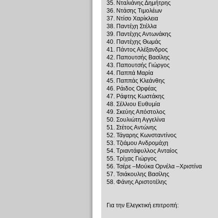
35. Νταλιάνης Δημήτρης
36. Ντάσης Τιμολέων
37. Ντίσο Χαρίκλεια
38. Παντέχη Στέλλα
39. Παντέχης Αντωνάκης
40. Παντέχης Θωμάς
41. Πάντος Αλέξανδρος
42. Παπουτσής Βασίλης
43. Παπουτσής Γιώργος
44. Παππά Μαρία
45. Παππάς Κλεάνθης
46. Ράιδος Ορφέας
47. Ράφτης Κωστάκης
48. Σέλλιου Ευθυμία
49. Σκεύης Απόστολος
50. Σουλιώτη Αγγελίνα
51. Στέτος Αντώνης
52. Τάγαρης Κωνσταντίνος
53. Τζιάμου Ανδρομάχη
54. Τριαντάφυλλος Ανταίος
55. Τρίχας Γιώργος
56. Τσέρε –Μούκα Ορνέλα –Χριστίνα
57. Τσιάκουλης Βασίλης
58. Φάνης Αριστοτέλης
Για την Ελεγκτική επιτροπή: