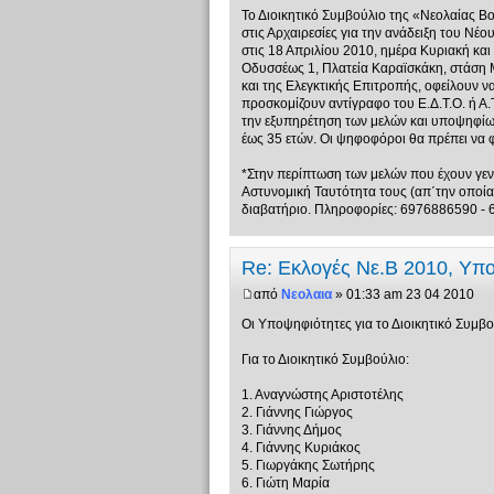
Το Διοικητικό Συμβούλιο της «Νεολαίας Β
στις Αρχαιρεσίες για την ανάδειξη του Νέο
στις 18 Απριλίου 2010, ημέρα Κυριακή κα
Οδυσσέως 1, Πλατεία Καραϊσκάκη, στάση Μ
και της Ελεγκτικής Επιτροπής, οφείλουν ν
προσκομίζουν αντίγραφο του Ε.Δ.Τ.Ο. ή Α.
την εξυπηρέτηση των μελών και υποψηφίων
έως 35 ετών. Οι ψηφοφόροι θα πρέπει να φ
*Στην περίπτωση των μελών που έχουν γεννη
Αστυνομική Ταυτότητα τους (απ΄την οποία 
διαβατήριο. Πληροφορίες: 6976886590 -
Re: Εκλογές Νε.Β 2010, Υπ
από
Νεολαια
» 01:33 am 23 04 2010
Οι Υποψηφιότητες για το Διοικητικό Συμβο
Για το Διοικητικό Συμβούλιο:
1. Αναγνώστης Αριστοτέλης
2. Γιάννης Γιώργος
3. Γιάννης Δήμος
4. Γιάννης Κυριάκος
5. Γιωργάκης Σωτήρης
6. Γιώτη Μαρία