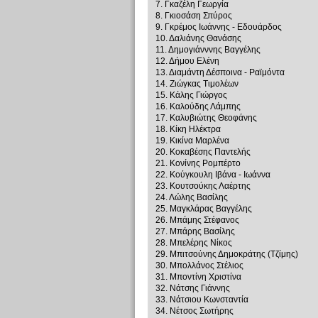
7. Γκαζέλη Γεωργία
8. Γκιοσάση Σπύρος
9. Γκρέμος Ιωάννης - Εδουάρδος
10. Δαλιάνης Θανάσης
11. Δημογιάνννης Βαγγέλης
12. Δήμου Ελένη
13. Διαμάντη Δέσποινα - Ραϊμόντα
14. Ζιώγκας Τιμολέων
15. Κάλης Γιώργος
16. Καλούδης Λάμπης
17. Καλυβιώτης Θεοφάνης
18. Κίκη Ηλέκτρα
19. Κικίνα Μαρλένα
20. Κοκαβέσης Παντελής
21. Κονίνης Ρομπέρτο
22. Κούγκουλη Ιβάνα - Ιωάννα
23. Κουτσούκης Λαέρτης
24. Λώλης Βασίλης
25. Μαγκλάρας Βαγγέλης
26. Μπάμης Στέφανος
27. Μπάρης Βασίλης
28. Μπελέρης Νίκος
29. Μπιτσούνης Δημοκράτης (Τζίμης)
30. Μπολλάνος Στέλιος
31. Μποντίνη Χριστίνα
32. Νάτσης Γιάννης
33. Νάτσιου Κωνσταντία
34. Νέτσος Σωτήρης