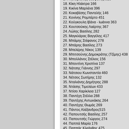
18. Κίκη Ηλέκτρα 166
19. Κικίνα Μαρλένα 396
20. Κοκαβέσης Παντελής 146
21. Κονίνης Ρομπέρτο 451
22. Κούγκουλη Ιβάνα - Ιωάννα 363
23. Κουτσούκης Λαέρτης 367
24. Λώλης Βασίλης 282
25. Μαγκλάρας Βαγγέλης 417
26. Μπάμης Στέφανος 278
27. Μπάρης Βασίλης 273
28. Μπελέρης Νίκος 139
29. Μπιτσούνης Δημοκράτης (Τζίμης) 438
30. Μπολλάνος Στέλιος 156
31. Μποντίνη Χριστίνα 137
32. Νάτσης Γιάννης 297
33. Νάτσιου Κωνσταντία 460
34. Νέτσος Σωτήρης 132
35. Νταλιάνης Δημήτρης 288
36. Ντάσης Τιμολέων 433
37. Ντίσο Χαρίκλεια 127
38. Παντέχη Στέλλα 288
39. Παντέχης Αντωνάκης 264
40. Παντέχης Θωμάς 269
41. Πάντος Αλέξανδρος515
42. Παπουτσής Βασίλης 257
43. Παπουτσής Γιώργος 274
44. Παππά Μαρία 176
45. Παππάς Κλεάνθης 475