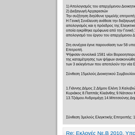
1) Απολογισμός του απερχόμενου Διοικητ
2) Διεξαγωγή Αρχαιρεσιών
Την συζήτηση διηύθυνε τριμελής επιτροπή
Η Γενική Συνέλευση ανέθεσε την διεξαγωγή
απολογισμός και η πρόεδρος της Ελεγκτικ
οποία εγκρίθηκε ομόφωνα από την Γενική 
απολογισμό του έργου του απερχόμενου Δ.
Στη συνέχεια έγινε παρουσίαση των 58 υπο
Επιτροπή.
Ψήφισαν συνολικά 1581 νέοι Βορειοηπειρώ
της καταμέτρησης των ψήφων ανακοινώθηκα
των 3 εκλεγέντων που αποτελούν την νέα Ε
Σύνθεση 15μελούς Διοικητικού Συμβουλίο
1.Γιάννης Δήμος 2.Δήμου Ελένη 3.Καλυβι
Κυριάκος 8.Παππάς Κλεάνθης 9.Νάτσιου Κ
13.Τζιάμου Ανδρομάχη 14.Μπιτσούνης Δημ
Σύνθεση 3μελούς Ελεγκτικής Επιτροπής: 
Re: Εκλογές Νε.Β 2010, Υπ