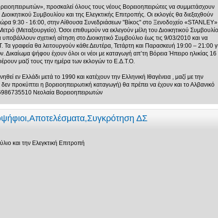
ορειοηπειρωτών», προσκαλεί όλους τους νέους Βορειοηπειρώτες να συμμετάσχουν
υ Διοικητικού Συμβουλίου και της Ελεγκτικής Επιτροπής. Οι εκλογές θα διεξαχθούν
ι ώρα 9:30 - 16:00, στην Αίθουσα Συνεδριάσεων "Βίκος" στο Ξενοδοχείο «STANLEY»
ετρό (Μεταξουργείο). Όσοι επιθυμούν να εκλεγούν μέλη του Διοικητικού Συμβουλί
α υποβάλλουν σχετική αίτηση στο Διοικητικό Συμβούλιο έως τις 9/03/2010 και να
Τ. Τα γραφεία θα λειτουργούν κάθε Δευτέρα, Τετάρτη και Παρασκευή 19:00 – 21:00 γ
. Δικαίωμα ψήφου έχουν όλοι οι νέοι με καταγωγή απ’τη Βόρεια Ήπειρο ηλικίας 16
έρουν μαζί τους την ημέρα των εκλογών το Ε.Δ.Τ.Ο.
θεί εν Ελλάδι μετά το 1990 και κατέχουν την Ελληνική Ιθαγένεια , μαζί με την
δεν προκύπτει η βορειοηπειρωτική καταγωγή) θα πρέπει να έχουν και το Αλβανικό
 6986735510 Νεολαία Βορειοηπειρωτών
οψήφιοι,Αποτελέσματα,Συγκρότηση ΔΣ
ύλιο και την Ελεγκτική Επιτροπή