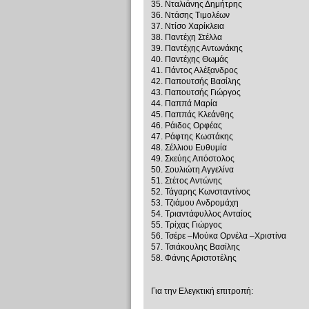
35. Νταλιάνης Δημήτρης
36. Ντάσης Τιμολέων
37. Ντίσο Χαρίκλεια
38. Παντέχη Στέλλα
39. Παντέχης Αντωνάκης
40. Παντέχης Θωμάς
41. Πάντος Αλέξανδρος
42. Παπουτσής Βασίλης
43. Παπουτσής Γιώργος
44. Παππά Μαρία
45. Παππάς Κλεάνθης
46. Ράιδος Ορφέας
47. Ράφτης Κωστάκης
48. Σέλλιου Ευθυμία
49. Σκεύης Απόστολος
50. Σουλιώτη Αγγελίνα
51. Στέτος Αντώνης
52. Τάγαρης Κωνσταντίνος
53. Τζιάμου Ανδρομάχη
54. Τριαντάφυλλος Ανταίος
55. Τρίχας Γιώργος
56. Τσέρε –Μούκα Ορνέλα –Χριστίνα
57. Τσιάκουλης Βασίλης
58. Φάνης Αριστοτέλης
Για την Ελεγκτική επιτροπή: