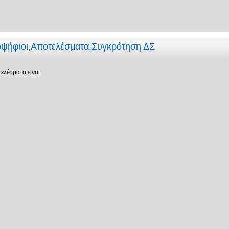
οψήφιοι,Αποτελέσματα,Συγκρότηση ΔΣ
λέσματα ειναι.