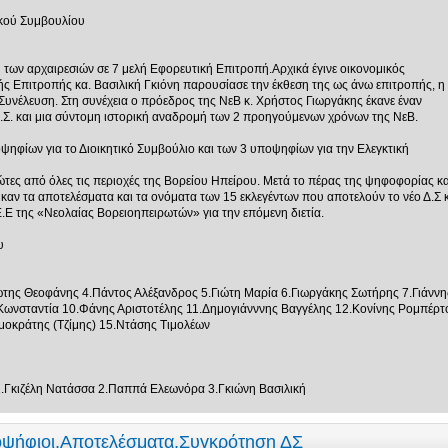
ικού Συμβουλίου
 των αρχαιρεσιών σε 7 μελή Εφορευτική Επιτροπή.Αρχικά έγινε οικονομικός
ής Επιτροπής κα. Βασιλική Γκιόνη παρουσίασε την έκθεση της ως άνω επιτροπής, η
Συνέλευση. Στη συνέχεια ο πρόεδρος της ΝεΒ κ. Χρήστος Γιωργάκης έκανε έναν
Σ. και μια σύντομη ιστορική αναδρομή των 2 προηγούμενων χρόνων της ΝεΒ.
ψηφίων για το Διοικητικό Συμβούλιο και των 3 υποψηφίων για την Ελεγκτική
τες από όλες τις περιοχές της Βορείου Ηπείρου. Μετά το πέρας της ψηφοφορίας κα
ν τα αποτελέσματα και τα ονόματα των 15 εκλεγέντων που αποτελούν το νέο Δ.Σ κ
.Ε της «Νεολαίας Βορειοηπειρωτών» για την επόμενη διετία.
υ
ώτης Θεοφάνης 4.Πάντος Αλέξανδρος 5.Γιώτη Μαρία 6.Γιωργάκης Σωτήρης 7.Γιάννη
ωνσταντία 10.Φάνης Αριστοτέλης 11.Δημογιάνννης Βαγγέλης 12.Κονίνης Ρομπέρτ
οκράτης (Τζίμης) 15.Ντάσης Τιμολέων
1.Γκιζέλη Νατάσσα 2.Παππά Ελεωνόρα 3.Γκιώνη Βασιλική
οψήφιοι,Αποτελέσματα,Συγκρότηση ΔΣ