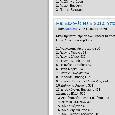
1. Γκιζέλη Νατάσσα
2. Γκιώνη Βασιλική
3. Παππά Ελεωνόρα
Re: Εκλογές Νε.Β 2010, Υπ
από
Νεολαια
» 01:35 am 23 04 2010
Μετά την καταμέτρηση των ψήφων τα αποτε
Για το Διοικητικό Συμβούλιο:
1. Αναγνώστης Αριστοτέλης 300
2. Γιάννης Γιώργος 63
3. Γιάννης Δήμος 537
4. Γιάννης Κυριάκος 475
5. Γιωργάκης Σωτήρης 478
6. Γιώτη Μαρία 514
7. Γκαζέλη Γεωργία 294
8. Γκιοσάση Σπύρος 137
9. Γκρέμος Ιωάννης - Εδουάρδος 274
10. Δαλιάνης Θανάσης 301
11. Δημογιάνννης Βαγγέλης 451
12. Δήμου Ελένη 519
13. Διαμάντη Δέσποινα - Ραϊμόντα 403
14. Ζιώγκας Τιμολέων 304
15. Κάλης Γιώργος 403
16. Καλούδης Λάμπης 405
17. Καλυβιώτης Θεοφάνης 518