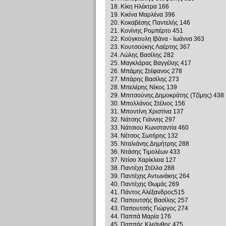
18. Κίκη Ηλέκτρα 166
19. Κικίνα Μαρλένα 396
20. Κοκαβέσης Παντελής 146
21. Κονίνης Ρομπέρτο 451
22. Κούγκουλη Ιβάνα - Ιωάννα 363
23. Κουτσούκης Λαέρτης 367
24. Λώλης Βασίλης 282
25. Μαγκλάρας Βαγγέλης 417
26. Μπάμης Στέφανος 278
27. Μπάρης Βασίλης 273
28. Μπελέρης Νίκος 139
29. Μπιτσούνης Δημοκράτης (Τζίμης) 438
30. Μπολλάνος Στέλιος 156
31. Μποντίνη Χριστίνα 137
32. Νάτσης Γιάννης 297
33. Νάτσιου Κωνσταντία 460
34. Νέτσος Σωτήρης 132
35. Νταλιάνης Δημήτρης 288
36. Ντάσης Τιμολέων 433
37. Ντίσο Χαρίκλεια 127
38. Παντέχη Στέλλα 288
39. Παντέχης Αντωνάκης 264
40. Παντέχης Θωμάς 269
41. Πάντος Αλέξανδρος515
42. Παπουτσής Βασίλης 257
43. Παπουτσής Γιώργος 274
44. Παππά Μαρία 176
45. Παππάς Κλεάνθης 475