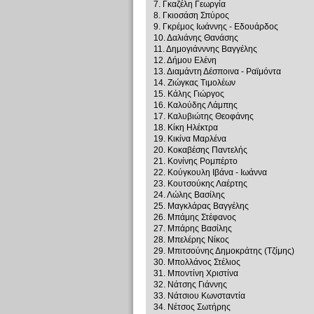
7. Γκαζέλη Γεωργία
8. Γκιοσάση Σπύρος
9. Γκρέμος Ιωάννης - Εδουάρδος
10. Δαλιάνης Θανάσης
11. Δημογιάνννης Βαγγέλης
12. Δήμου Ελένη
13. Διαμάντη Δέσποινα - Ραϊμόντα
14. Ζιώγκας Τιμολέων
15. Κάλης Γιώργος
16. Καλούδης Λάμπης
17. Καλυβιώτης Θεοφάνης
18. Κίκη Ηλέκτρα
19. Κικίνα Μαρλένα
20. Κοκαβέσης Παντελής
21. Κονίνης Ρομπέρτο
22. Κούγκουλη Ιβάνα - Ιωάννα
23. Κουτσούκης Λαέρτης
24. Λώλης Βασίλης
25. Μαγκλάρας Βαγγέλης
26. Μπάμης Στέφανος
27. Μπάρης Βασίλης
28. Μπελέρης Νίκος
29. Μπιτσούνης Δημοκράτης (Τζίμης)
30. Μπολλάνος Στέλιος
31. Μποντίνη Χριστίνα
32. Νάτσης Γιάννης
33. Νάτσιου Κωνσταντία
34. Νέτσος Σωτήρης