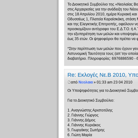
Το Διοικητικό Συμβούλιο της «Νεολαίας Β
στις Αρχαιρεσίες για την ανάδειξη του Νέο
στις 18 Απριλίου 2010, ημέρα Κυριακή κα
Οδυσσέως 1, Πλατεία Καραϊσκάκη, στάση Μ
και της Ελεγκτικής Επιτροπής, οφείλουν ν
προσκομίζουν αντίγραφο του Ε.Δ.Τ.Ο. ή Α.
την εξυπηρέτηση των μελών και υποψηφίων
έως 35 ετών. Οι ψηφοφόροι θα πρέπει να φ
*Στην περίπτωση των μελών που έχουν γεννη
Αστυνομική Ταυτότητα τους (απ΄την οποία 
διαβατήριο. Πληροφορίες: 6976886590 -
Re: Εκλογές Νε.Β 2010, Υπ
από
Νεολαια
» 01:33 am 23 04 2010
Οι Υποψηφιότητες για το Διοικητικό Συμβο
Για το Διοικητικό Συμβούλιο:
1. Αναγνώστης Αριστοτέλης
2. Γιάννης Γιώργος
3. Γιάννης Δήμος
4. Γιάννης Κυριάκος
5. Γιωργάκης Σωτήρης
6. Γιώτη Μαρία