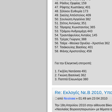
46. Ράιδος Ορφέας 159
47. Ράφτης Κωστάκης 401
48. Σέλλιου Ευθυμία 173
49. Σκεύης Απόστολος 409
50. Σουλιώτη Αγγελίνα 382
51. Στέτος Αντώνης 351
52. Τάγαρης Κωνσταντίος 365
53. Τζιάμου Ανδρομάχη 443
54. Τριαντάφυλλος Ανταίος 145
55. Τρίχας Γιώργος 388
56. Τσέρε –Μούκα Ορνέλα –Χριστίνα 362
57. Τσιάκουλης Βασίλης 401
58. Φάνης Αριστοτέλης 458
Για την Ελεγκτική επιτροπή:
1. Γκιζέλη Νατάσσα 491
2. Γκιώνη Βασιλική 362
3. Παππά Ελεωνόρα 380
Re: Εκλογές Νε.Β 2010, Υπ
από
Νεολαια
» 01:49 am 23 04 2010
Την 18η Απριλίου 2010 στην αίθουσα Βίκο
«Νεολαίας Βορειοηπειρωτών» με θέματα η