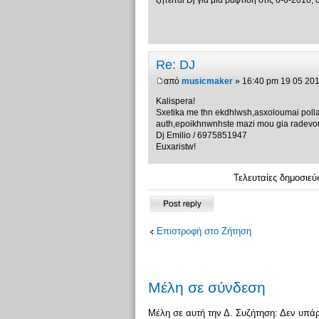
ζητειται Dj για μια βαφτιση στις 6-6-2010
Re: DJ
από
musicmaker
» 16:40 pm 19 05 20
Kalispera!
Sxetika me thn ekdhlwsh,asxoloumai poll
auth,epoikhnwnhste mazi mou gia radevo
Dj Emilio / 6975851947
Euxaristw!
Τελευταίες δημοσιεύ
Δημιουργία
απάντησης
Επιστροφή στο Ζήτηση
Μέλη σε σύνδεση
Μέλη σε αυτή την Δ. Συζήτηση: Δεν υπά