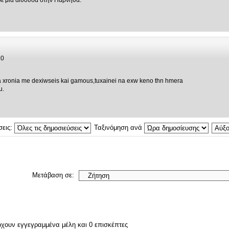
, σε μια αιθουσα στην Παρνηθα.
10
a xronia me dexiwseis kai gamous,tuxainei na exw keno thn hmera
u.
σεις:
Ταξινόμηση ανά
Μετάβαση σε:
ρχουν εγγεγραμμένα μέλη και 0 επισκέπτες