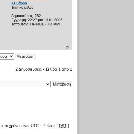
Χειμάρρα
Τακτικό μέλος
Δημοσιεύσεις:
282
Εγγραφή:
22:27 pm 13 01 2006
Τοποθεσία:
ΠΡΙΝΟΣ - ΠΟΤΑΜΙ
2 Δημοσιεύσεις • Σελίδα
1
από
1
οι οι χρόνοι είναι UTC + 2 ώρες [
DST
]