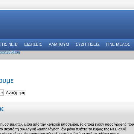
 THΣ NE.B
ΕΙΔΗΣΕΙΣ
ΑΛΜΠΟΥΜ
ΣΥΖΗΤΗΣΕΙΣ
ΓΙΝΕ ΜΕΛΟΣ
αφή
Σύνδεση
ουμε
με
μοσιευμάτων μέσα από την κεντρική ιστοσελίδα, τα οποία έχουν ύφος γραφής που
κό σκοπό τη συλλογική λασπολόγηση, όχι μόνο πλήττει το κύρος της Νε.Β αλλά