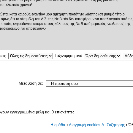
νέα γενιά των βορειοηπειρωτών αδυνατεί να ξεφύγει από τη μιζέρια που η
τα τελευταία χρόνια!
εύεται κατά καιρούς εναντίον μου αμέτρητη ποσότητα λάσπης (σε βαθμό τέτοιο
 όμως ότι τα νέα μέλη του Δ.Σ. της Νε.Β εάν δεν καταφέρουν να απαλλαγούν από τις
οι οποίες εκφράζονται ακόμα στους κόλπους της Νε.Β από μερικούς ‘νεολαίους’ της
ταδικασμένοι να αποτύχουν.-
σεις:
Ταξινόμηση ανά
Μετάβαση σε:
ρχουν εγγεγραμμένα μέλη και 0 επισκέπτες
Η ομάδα
•
Διαγραφή cookies Δ. Συζήτησης
• Όλ