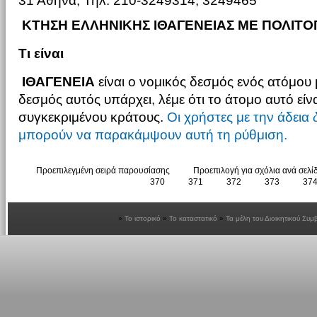
31 Αθήνα, Τηλ: 210-3249314, 3249465
ΚΤΗΣΗ ΕΛΛΗΝΙΚΗΣ ΙΘΑΓΕΝΕΙΑΣ ΜΕ ΠΟΛΙΤ
Τι είναι
ΙΘΑΓΕΝΕΙΑ
είναι ο νομικός δεσμός ενός ατόμου 
δεσμός αυτός υπάρχει, λέμε ότι το άτομο αυτό είν
συγκεκριμένου κράτους.
Οι χρήστες με την άδεια
μπορούν να παρακάμψουν αυτή τη ρύθμιση.
Προεπιλεγμένη σειρά παρουσίασης
Προεπιλογή για σχόλια ανά σελί
370
371
372
373
37
Το ιστορικό
Το καταστατικό
Τα μέλη του Διοικητικού Συμ