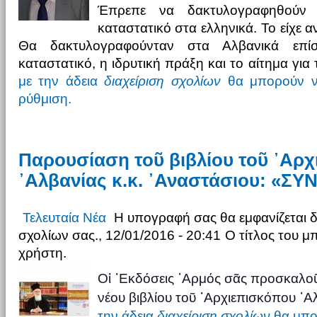
Έπρεπε να δακτυλογραφηθούν
καταστατικό στα ελληνικά. Το είχε 
Θα δακτυλογραφούνταν στα Αλβανικά επί
καταστατικό, η ιδρυτική πράξη και το αίτημα για
με την άδεια
διαχείριση σχολίων
θα μπορούν ν
ρύθμιση.
Παρουσίαση τοῦ βιβλίου τοῦ ᾽Αρ
᾽Αλβανίας κ.κ. ᾽Αναστάσιου: «Σ
Τελευταία Νέα
Η υπογραφή σας θα εμφανίζεται 
σχολίων σας., 12/01/2016 - 20:41
Ο τίτλος του μ
χρήστη.
Οἱ ᾽Εκδόσεις ῾Αρμός σᾶς προσκαλο
νέου βιβλίου τοῦ ᾽Αρχιεπισκόπου ᾽Αλ
την άδεια
διαχείριση σχολίων
θα μπο