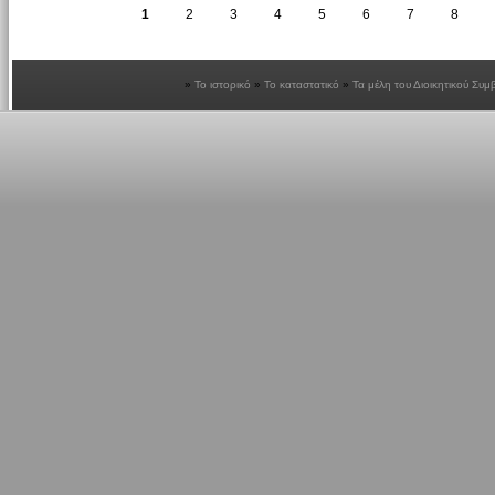
1
2
3
4
5
6
7
8
Το ιστορικό
Το καταστατικό
Τα μέλη του Διοικητικού Συμ